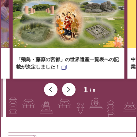
「飛鳥・藤原の宮都」の世界遺産一覧表への記
中
載が決定しました！
業
1
6