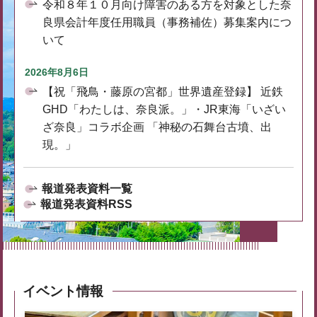
令和８年１０月向け障害のある方を対象とした奈
良県会計年度任用職員（事務補佐）募集案内につ
いて
2026年8月6日
【祝「飛鳥・藤原の宮都」世界遺産登録】 近鉄
GHD「わたしは、奈良派。」・JR東海「いざい
ざ奈良」コラボ企画 「神秘の石舞台古墳、出
現。」
報道発表資料一覧
報道発表資料RSS
イベント情報