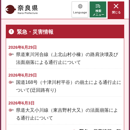
奈良県
検索
Language
閉じる
メニュー
緊急・災害情報
2026年6月29日
県道東川河合線（上北山村小橡）の路肩決壊及び
法面崩落による通行止について
2026年6月29日
国道168号（十津川村平谷）の崩土による通行止に
ついて(迂回路有り)
2026年6月3日
県道大又小川線（東吉野村大又）の法面崩落によ
る通行止について