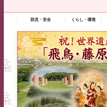
防災・安全
くらし・環境
中東情勢や原油価格上昇の影響
を受ける中小企業向け相談窓口
について
ふるさと納税なら、奈良