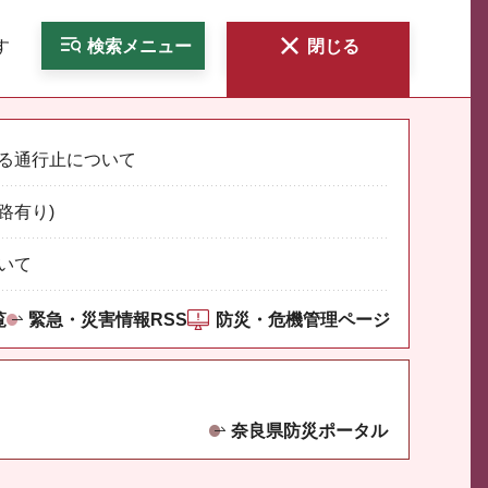
す
検索
メニュー
閉じる
る通行止について
路有り)
いて
覧
緊急・災害情報RSS
防災・危機管理ページ
奈良県防災ポータル