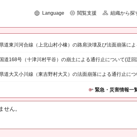
Language
閲覧支援
組織から探
県道東川河合線（上北山村小橡）の路肩決壊及び法面崩落によ
国道168号（十津川村平谷）の崩土による通行止について(迂回
県道大又小川線（東吉野村大又）の法面崩落による通行止につ
緊急・災害情報一
ません。