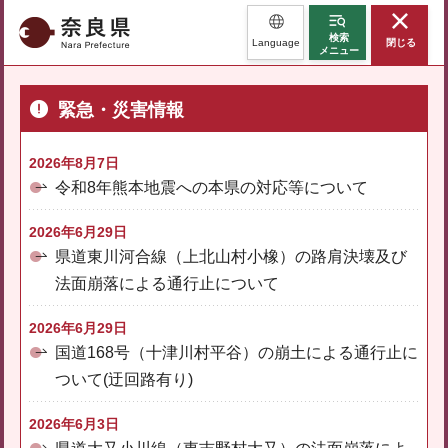
奈良県
検索
Language
閉じる
メニュー
緊急・災害情報
2026年8月7日
令和8年熊本地震への本県の対応等について
2026年6月29日
県道東川河合線（上北山村小橡）の路肩決壊及び
法面崩落による通行止について
2026年6月29日
国道168号（十津川村平谷）の崩土による通行止に
ついて(迂回路有り)
2026年6月3日