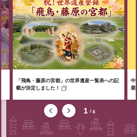
「飛鳥・藤原の宮都」の世界遺産一覧表への記
中
載が決定しました！
業
1
6