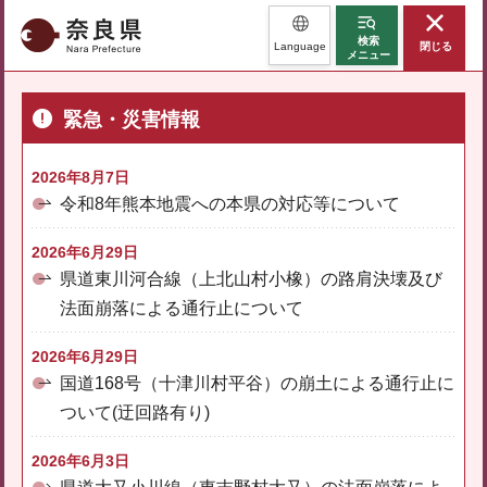
奈良県
検索
Language
閉じる
メニュー
緊急・災害情報
2026年8月7日
令和8年熊本地震への本県の対応等について
2026年6月29日
県道東川河合線（上北山村小橡）の路肩決壊及び
法面崩落による通行止について
2026年6月29日
国道168号（十津川村平谷）の崩土による通行止に
ついて(迂回路有り)
2026年6月3日