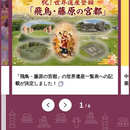
「飛鳥・藤原の宮都」の世界遺産一覧表への記
中
載が決定しました！
業
1
6