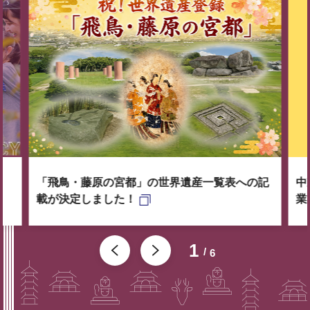
「飛鳥・藤原の宮都」の世界遺産一覧表への記
中
載が決定しました！
業
1
6