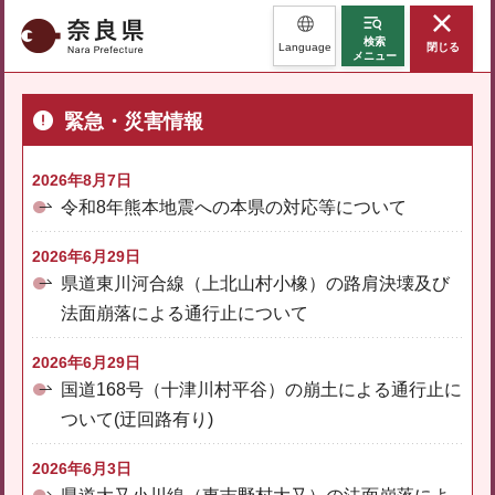
奈良県
検索
Language
閉じる
メニュー
緊急・災害情報
2026年8月7日
令和8年熊本地震への本県の対応等について
2026年6月29日
県道東川河合線（上北山村小橡）の路肩決壊及び
法面崩落による通行止について
2026年6月29日
国道168号（十津川村平谷）の崩土による通行止に
ついて(迂回路有り)
2026年6月3日