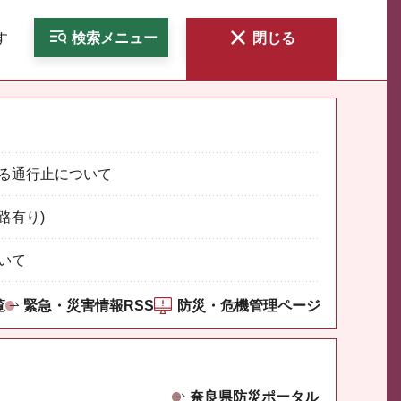
す
検索
メニュー
閉じる
る通行止について
路有り)
いて
覧
緊急・災害情報RSS
防災・危機管理ページ
奈良県防災ポータル