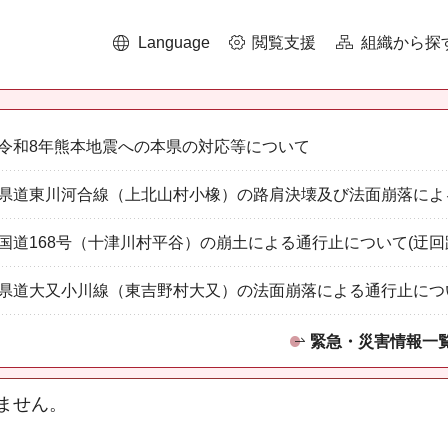
Language
閲覧支援
組織から探
令和8年熊本地震への本県の対応等について
県道東川河合線（上北山村小橡）の路肩決壊及び法面崩落によ
国道168号（十津川村平谷）の崩土による通行止について(迂回
県道大又小川線（東吉野村大又）の法面崩落による通行止につ
緊急・災害情報一
ません。