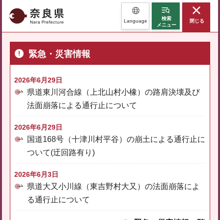
奈良県
検索
Language
閉じる
メニュー
緊急・災害情報
2026年6月29日
県道東川河合線（上北山村小橡）の路肩決壊及び
法面崩落による通行止について
2026年6月29日
国道168号（十津川村平谷）の崩土による通行止に
ついて(迂回路有り)
2026年6月3日
県道大又小川線（東吉野村大又）の法面崩落によ
る通行止について