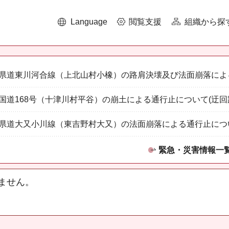
Language
閲覧支援
組織から探
県道東川河合線（上北山村小橡）の路肩決壊及び法面崩落によ
国道168号（十津川村平谷）の崩土による通行止について(迂回
県道大又小川線（東吉野村大又）の法面崩落による通行止につ
緊急・災害情報一
ません。