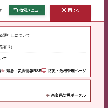
す
検索
メニュー
閉じる
る通行止について
路有り)
いて
覧
緊急・災害情報RSS
防災・危機管理ページ
奈良県防災ポータル