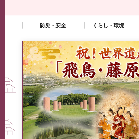
防災・安全
くらし・環境
中東情勢や原油価格上昇の影響
を受ける中小企業向け相談窓口
について
ふるさと納税なら、奈良