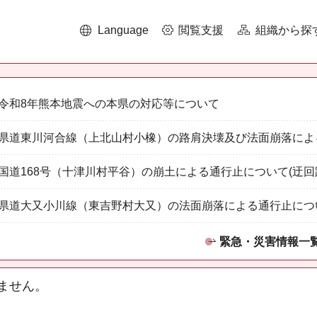
Language
閲覧支援
組織から探
令和8年熊本地震への本県の対応等について
県道東川河合線（上北山村小橡）の路肩決壊及び法面崩落によ
国道168号（十津川村平谷）の崩土による通行止について(迂回
県道大又小川線（東吉野村大又）の法面崩落による通行止につ
緊急・災害情報一
ません。