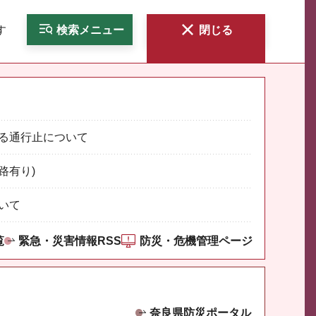
す
検索
メニュー
閉じる
る通行止について
路有り)
いて
覧
緊急・災害情報RSS
防災・危機管理ページ
奈良県防災ポータル