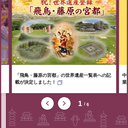
「飛鳥・藤原の宮都」の世界遺産一覧表への記
中
載が決定しました！
業
1
6