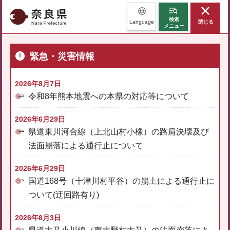
奈良県
検索
Language
閉じる
メニュー
緊急・災害情報
2026年8月7日
令和8年熊本地震への本県の対応等について
2026年6月29日
県道東川河合線（上北山村小橡）の路肩決壊及び
法面崩落による通行止について
2026年6月29日
国道168号（十津川村平谷）の崩土による通行止に
ついて(迂回路有り)
2026年6月3日