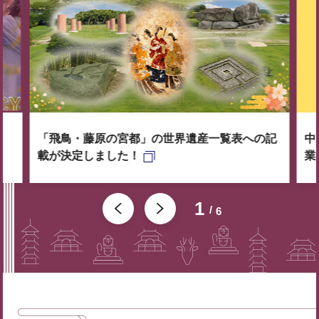
「飛鳥・藤原の宮都」の世界遺産一覧表への記
中
載が決定しました！
業
1
6