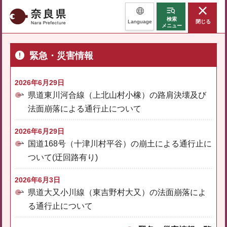
奈良県
検索
Language
閉じる
メニュー
緊急・災害情報
2026年6月29日
県道東川河合線（上北山村小橡）の路肩決壊及び
法面崩落による通行止について
2026年6月29日
国道168号（十津川村平谷）の崩土による通行止に
ついて(迂回路有り)
2026年6月3日
県道大又小川線（東吉野村大又）の法面崩落によ
る通行止について