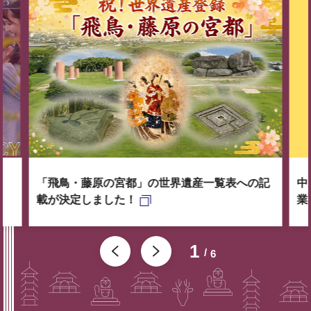
「飛鳥・藤原の宮都」の世界遺産一覧表への記
中
載が決定しました！
業
1
6