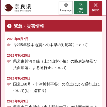
奈良県
検索
Language
閉じる
メニュー
緊急・災害情報
2026年8月7日
令和8年熊本地震への本県の対応等について
2026年6月29日
県道東川河合線（上北山村小橡）の路肩決壊及び
法面崩落による通行止について
2026年6月29日
国道168号（十津川村平谷）の崩土による通行止に
ついて(迂回路有り)
2026年6月3日