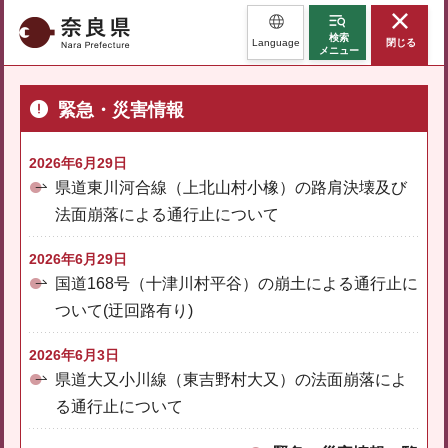
奈良県
検索
Language
閉じる
メニュー
緊急・災害情報
2026年6月29日
県道東川河合線（上北山村小橡）の路肩決壊及び
法面崩落による通行止について
2026年6月29日
国道168号（十津川村平谷）の崩土による通行止に
ついて(迂回路有り)
2026年6月3日
県道大又小川線（東吉野村大又）の法面崩落によ
る通行止について