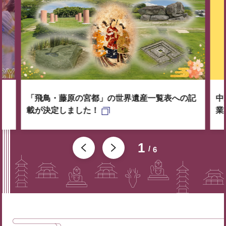
「飛鳥・藤原の宮都」の世界遺産一覧表への記
中
載が決定しました！
業
1
6