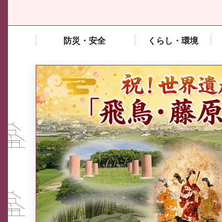
防災・安全
くらし・環境
中東情勢や原油価格上昇の影響
を受ける中小企業向け相談窓口
について
ふるさと納税なら、奈良