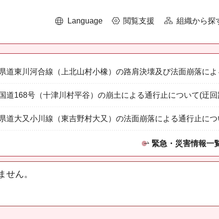
Language
閲覧支援
組織から探
県道東川河合線（上北山村小橡）の路肩決壊及び法面崩落によ
国道168号（十津川村平谷）の崩土による通行止について(迂回
県道大又小川線（東吉野村大又）の法面崩落による通行止につ
緊急・災害情報一
ません。