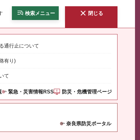
す
検索
メニュー
閉じる
る通行止について
路有り)
いて
覧
緊急・災害情報RSS
防災・危機管理ページ
奈良県防災ポータル