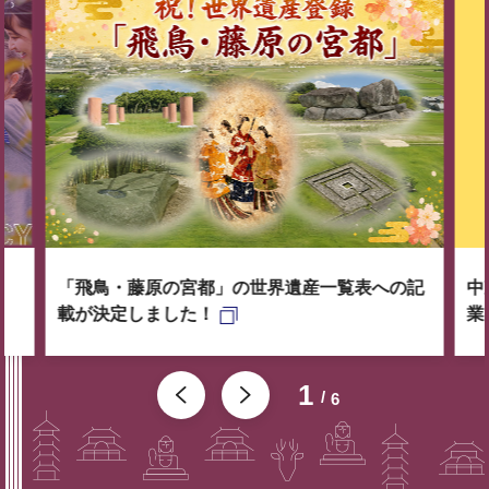
「飛鳥・藤原の宮都」の世界遺産一覧表への記
中
載が決定しました！
業
1
6