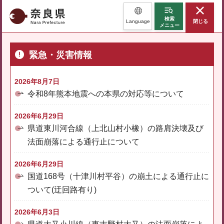
奈良県
検索
Language
閉じる
メニュー
緊急・災害情報
2026年8月7日
令和8年熊本地震への本県の対応等について
2026年6月29日
県道東川河合線（上北山村小橡）の路肩決壊及び
法面崩落による通行止について
2026年6月29日
国道168号（十津川村平谷）の崩土による通行止に
ついて(迂回路有り)
2026年6月3日