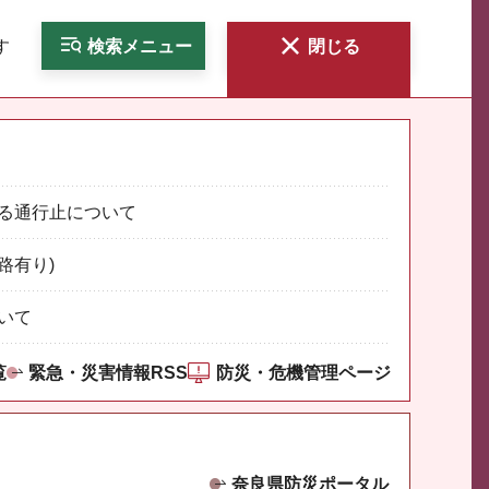
す
検索
メニュー
閉じる
る通行止について
路有り)
いて
覧
緊急・災害情報RSS
防災・危機管理ページ
奈良県防災ポータル