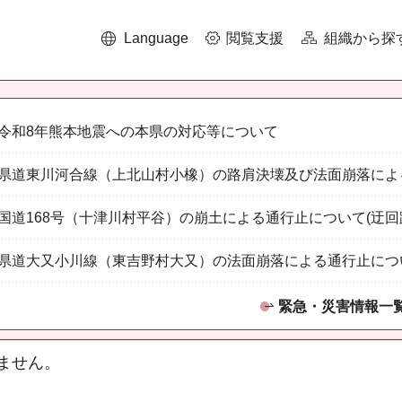
Language
閲覧支援
組織から探
令和8年熊本地震への本県の対応等について
県道東川河合線（上北山村小橡）の路肩決壊及び法面崩落によ
国道168号（十津川村平谷）の崩土による通行止について(迂回
県道大又小川線（東吉野村大又）の法面崩落による通行止につ
緊急・災害情報一
ません。