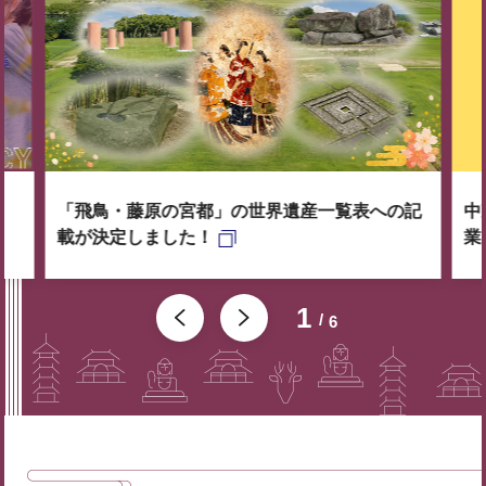
「飛鳥・藤原の宮都」の世界遺産一覧表への記
中
載が決定しました！
業
1
6