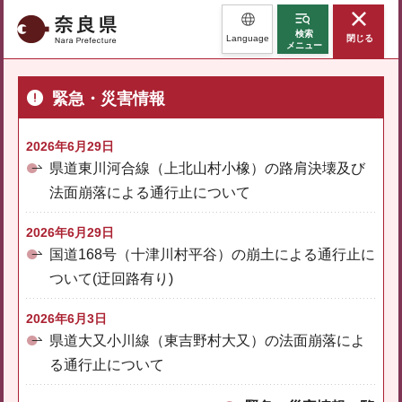
奈良県
検索
Language
閉じる
メニュー
緊急・災害情報
2026年6月29日
県道東川河合線（上北山村小橡）の路肩決壊及び
法面崩落による通行止について
2026年6月29日
国道168号（十津川村平谷）の崩土による通行止に
ついて(迂回路有り)
2026年6月3日
県道大又小川線（東吉野村大又）の法面崩落によ
る通行止について