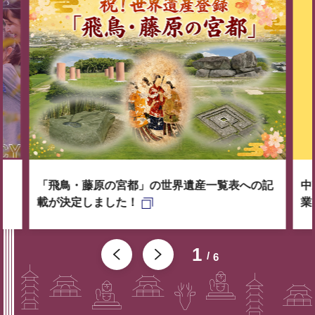
「飛鳥・藤原の宮都」の世界遺産一覧表への記
中
載が決定しました！
業
1
6