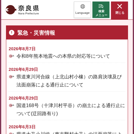
奈良県
検索
Language
閉じる
メニュー
緊急・災害情報
2026年8月7日
令和8年熊本地震への本県の対応等について
2026年6月29日
県道東川河合線（上北山村小橡）の路肩決壊及び
法面崩落による通行止について
2026年6月29日
国道168号（十津川村平谷）の崩土による通行止に
ついて(迂回路有り)
2026年6月3日