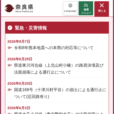
奈良県
検索
Language
閉じる
メニュー
緊急・災害情報
2026年8月7日
令和8年熊本地震への本県の対応等について
2026年6月29日
県道東川河合線（上北山村小橡）の路肩決壊及び
法面崩落による通行止について
2026年6月29日
国道168号（十津川村平谷）の崩土による通行止に
ついて(迂回路有り)
2026年6月3日