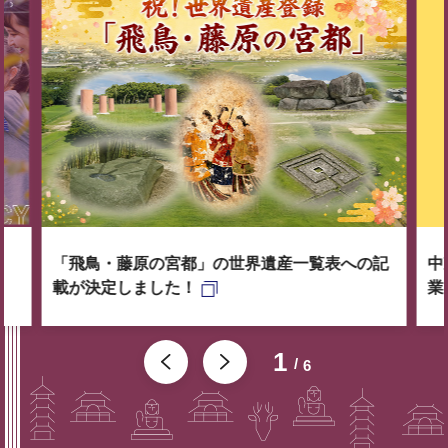
「飛鳥・藤原の宮都」の世界遺産一覧表への記
中
載が決定しました！
業
1
6