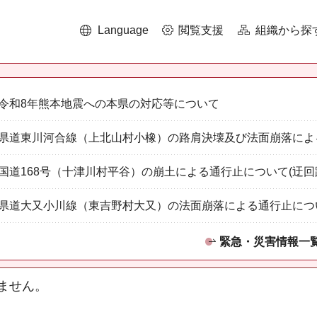
Language
閲覧支援
組織から探
令和8年熊本地震への本県の対応等について
県道東川河合線（上北山村小橡）の路肩決壊及び法面崩落によ
国道168号（十津川村平谷）の崩土による通行止について(迂回
県道大又小川線（東吉野村大又）の法面崩落による通行止につ
緊急・災害情報一
ません。