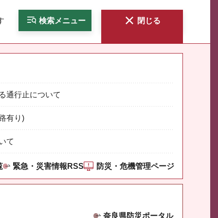
す
検索
メニュー
閉じる
る通行止について
路有り)
いて
覧
緊急・災害情報RSS
防災・危機管理ページ
奈良県防災ポータル