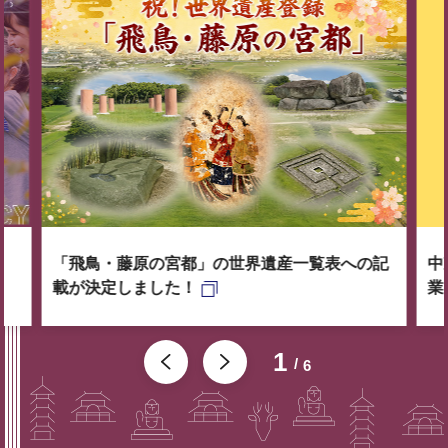
「飛鳥・藤原の宮都」の世界遺産一覧表への記
中
載が決定しました！
業
1
6