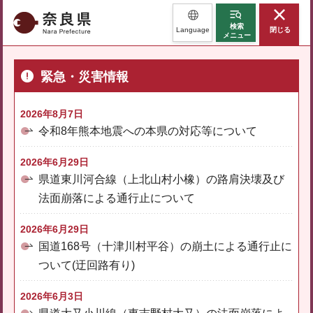
奈良県
検索
Language
閉じる
メニュー
緊急・災害情報
2026年8月7日
令和8年熊本地震への本県の対応等について
2026年6月29日
県道東川河合線（上北山村小橡）の路肩決壊及び
法面崩落による通行止について
2026年6月29日
国道168号（十津川村平谷）の崩土による通行止に
ついて(迂回路有り)
2026年6月3日