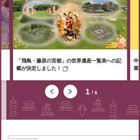
「飛鳥・藤原の宮都」の世界遺産一覧表への記
中
載が決定しました！
業
1
6