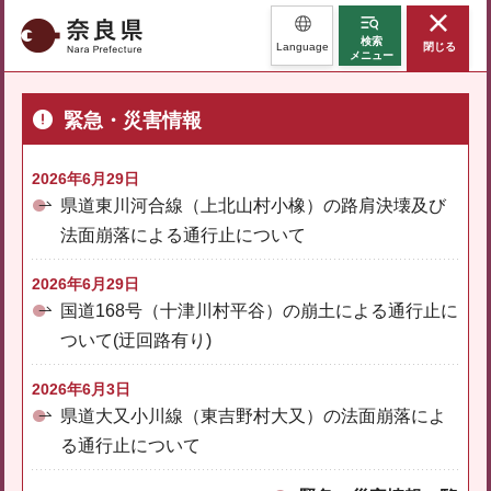
奈良県
検索
Language
閉じる
メニュー
緊急・災害情報
2026年6月29日
県道東川河合線（上北山村小橡）の路肩決壊及び
法面崩落による通行止について
2026年6月29日
国道168号（十津川村平谷）の崩土による通行止に
ついて(迂回路有り)
2026年6月3日
県道大又小川線（東吉野村大又）の法面崩落によ
る通行止について