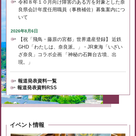
令和８年１０月向け障害のある方を対象とした奈
良県会計年度任用職員（事務補佐）募集案内につ
いて
2026年8月6日
【祝「飛鳥・藤原の宮都」世界遺産登録】 近鉄
GHD「わたしは、奈良派。」・JR東海「いざい
ざ奈良」コラボ企画 「神秘の石舞台古墳、出
現。」
報道発表資料一覧
報道発表資料RSS
イベント情報