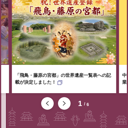
「飛鳥・藤原の宮都」の世界遺産一覧表への記
中
載が決定しました！
業
1
6