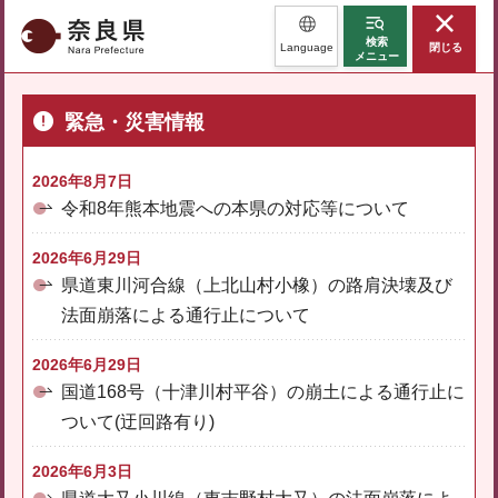
奈良県
検索
Language
閉じる
メニュー
緊急・災害情報
2026年8月7日
令和8年熊本地震への本県の対応等について
2026年6月29日
県道東川河合線（上北山村小橡）の路肩決壊及び
法面崩落による通行止について
2026年6月29日
国道168号（十津川村平谷）の崩土による通行止に
ついて(迂回路有り)
2026年6月3日