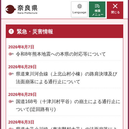
奈良県
検索
Language
閉じる
メニュー
緊急・災害情報
2026年8月7日
令和8年熊本地震への本県の対応等について
2026年6月29日
県道東川河合線（上北山村小橡）の路肩決壊及び
法面崩落による通行止について
2026年6月29日
国道168号（十津川村平谷）の崩土による通行止に
ついて(迂回路有り)
2026年6月3日