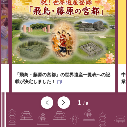
「飛鳥・藤原の宮都」の世界遺産一覧表への記
中
載が決定しました！
業
1
6