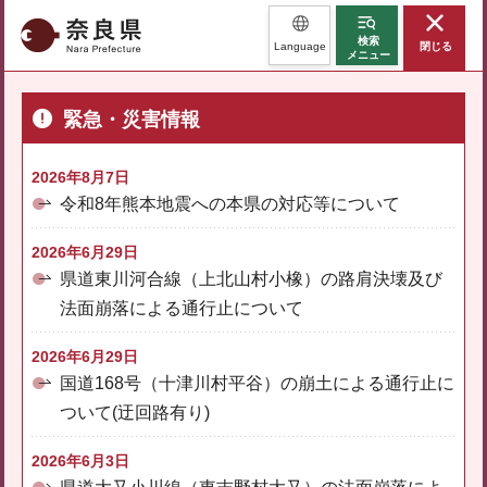
奈良県
検索
Language
閉じる
メニュー
緊急・災害情報
2026年8月7日
令和8年熊本地震への本県の対応等について
2026年6月29日
県道東川河合線（上北山村小橡）の路肩決壊及び
法面崩落による通行止について
2026年6月29日
国道168号（十津川村平谷）の崩土による通行止に
ついて(迂回路有り)
2026年6月3日