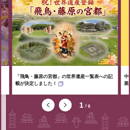
「飛鳥・藤原の宮都」の世界遺産一覧表への記
中
載が決定しました！
業
1
6