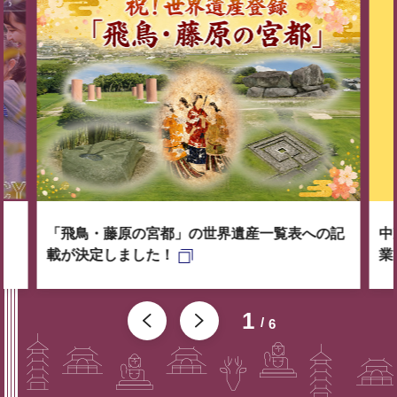
「飛鳥・藤原の宮都」の世界遺産一覧表への記
中
載が決定しました！
業
1
6