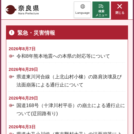
奈良県
検索
Language
閉じる
メニュー
緊急・災害情報
2026年8月7日
令和8年熊本地震への本県の対応等について
2026年6月29日
県道東川河合線（上北山村小橡）の路肩決壊及び
法面崩落による通行止について
2026年6月29日
国道168号（十津川村平谷）の崩土による通行止に
ついて(迂回路有り)
2026年6月3日