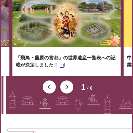
「飛鳥・藤原の宮都」の世界遺産一覧表への記
中
載が決定しました！
業
1
6