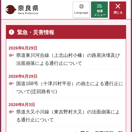
奈良県
検索
Language
閉じる
メニュー
緊急・災害情報
2026年6月29日
県道東川河合線（上北山村小橡）の路肩決壊及び
法面崩落による通行止について
2026年6月29日
国道168号（十津川村平谷）の崩土による通行止に
ついて(迂回路有り)
2026年6月3日
県道大又小川線（東吉野村大又）の法面崩落によ
る通行止について