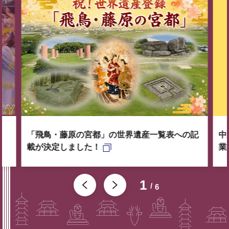
「飛鳥・藤原の宮都」の世界遺産一覧表への記
中
載が決定しました！
業
1
6