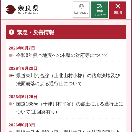
奈良県
検索
Language
閉じる
メニュー
緊急・災害情報
2026年8月7日
令和8年熊本地震への本県の対応等について
2026年6月29日
県道東川河合線（上北山村小橡）の路肩決壊及び
法面崩落による通行止について
2026年6月29日
国道168号（十津川村平谷）の崩土による通行止に
ついて(迂回路有り)
2026年6月3日