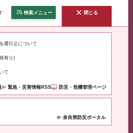
す
検索
メニュー
閉じる
る通行止について
路有り)
いて
覧
緊急・災害情報RSS
防災・危機管理ページ
奈良県防災ポータル