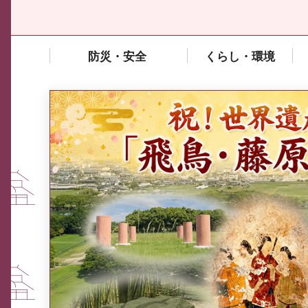
防災・安全
くらし・環境
中東情勢や原油価格上昇の影響
を受ける中小企業向け相談窓口
について
ふるさと納税なら、奈良