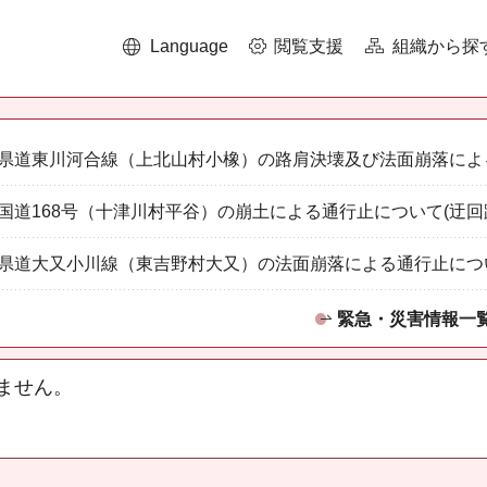
Language
閲覧支援
組織から探
県道東川河合線（上北山村小橡）の路肩決壊及び法面崩落によ
国道168号（十津川村平谷）の崩土による通行止について(迂回
県道大又小川線（東吉野村大又）の法面崩落による通行止につ
緊急・災害情報一
ません。