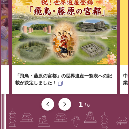
「飛鳥・藤原の宮都」の世界遺産一覧表への記
中
載が決定しました！
業
1
6