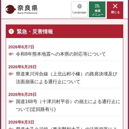
奈良県
検索
Language
閉じる
メニュー
緊急・災害情報
2026年8月7日
令和8年熊本地震への本県の対応等について
2026年6月29日
県道東川河合線（上北山村小橡）の路肩決壊及び
法面崩落による通行止について
2026年6月29日
国道168号（十津川村平谷）の崩土による通行止に
ついて(迂回路有り)
2026年6月3日