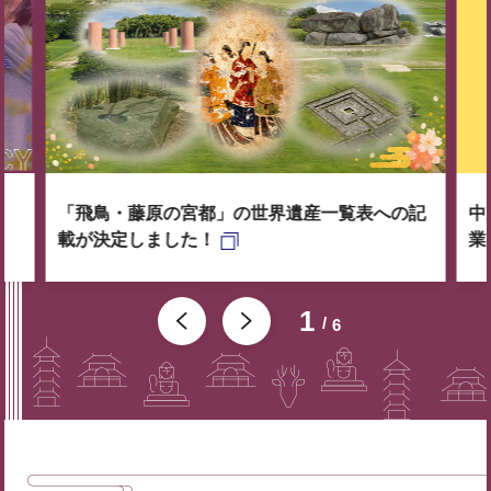
「飛鳥・藤原の宮都」の世界遺産一覧表への記
中
載が決定しました！
業
1
6