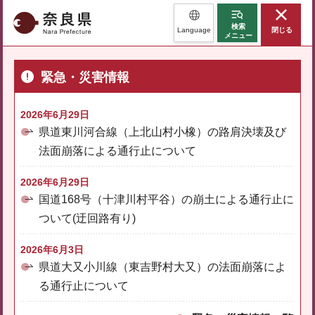
奈良県
検索
Language
閉じる
メニュー
緊急・災害情報
2026年6月29日
県道東川河合線（上北山村小橡）の路肩決壊及び
法面崩落による通行止について
2026年6月29日
国道168号（十津川村平谷）の崩土による通行止に
ついて(迂回路有り)
2026年6月3日
県道大又小川線（東吉野村大又）の法面崩落によ
る通行止について