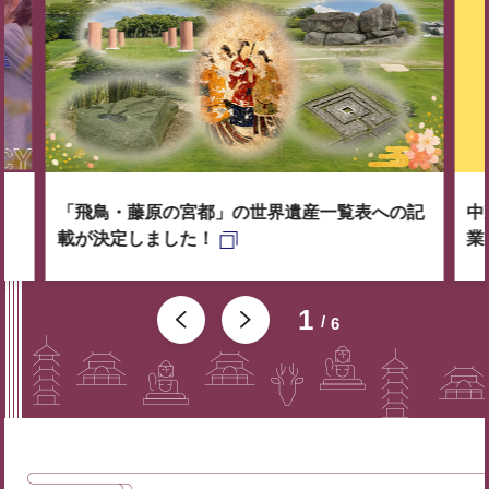
「飛鳥・藤原の宮都」の世界遺産一覧表への記
中
載が決定しました！
業
1
6