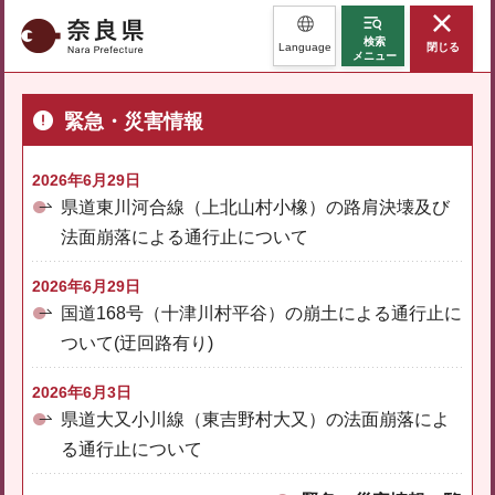
奈良県
検索
Language
閉じる
メニュー
緊急・災害情報
2026年6月29日
県道東川河合線（上北山村小橡）の路肩決壊及び
法面崩落による通行止について
2026年6月29日
国道168号（十津川村平谷）の崩土による通行止に
ついて(迂回路有り)
2026年6月3日
県道大又小川線（東吉野村大又）の法面崩落によ
る通行止について