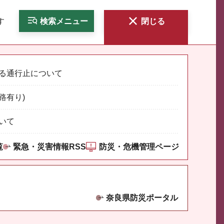
す
検索
メニュー
閉じる
る通行止について
路有り)
いて
覧
緊急・災害情報RSS
防災・危機管理ページ
奈良県防災ポータル