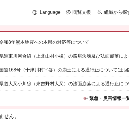
Language
閲覧支援
組織から探
令和8年熊本地震への本県の対応等について
県道東川河合線（上北山村小橡）の路肩決壊及び法面崩落によ
国道168号（十津川村平谷）の崩土による通行止について(迂回
県道大又小川線（東吉野村大又）の法面崩落による通行止につ
緊急・災害情報一
ません。