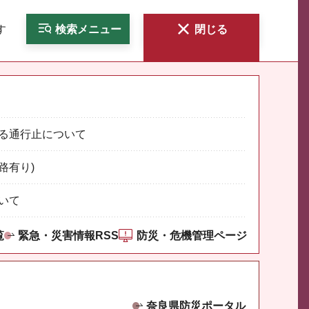
す
検索
メニュー
閉じる
る通行止について
路有り)
いて
覧
緊急・災害情報RSS
防災・危機管理ページ
奈良県防災ポータル