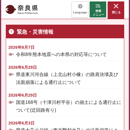
奈良県
検索
Language
閉じる
メニュー
緊急・災害情報
2026年8月7日
令和8年熊本地震への本県の対応等について
2026年6月29日
県道東川河合線（上北山村小橡）の路肩決壊及び
法面崩落による通行止について
2026年6月29日
国道168号（十津川村平谷）の崩土による通行止に
ついて(迂回路有り)
2026年6月3日