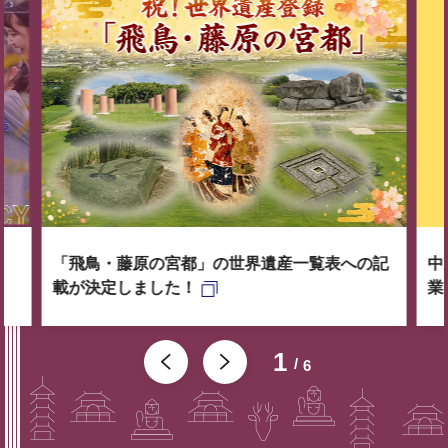
「飛鳥・藤原の宮都」の世界遺産一覧表への記
中
載が決定しました！
業
1
6