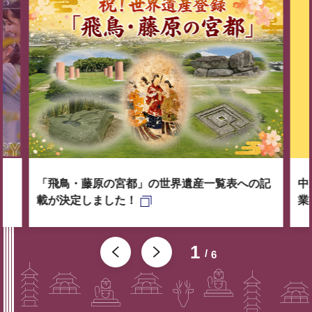
「飛鳥・藤原の宮都」の世界遺産一覧表への記
中
載が決定しました！
業
1
6