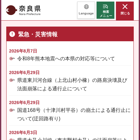
奈良県
検索
Language
閉じる
メニュー
緊急・災害情報
2026年8月7日
令和8年熊本地震への本県の対応等について
2026年6月29日
県道東川河合線（上北山村小橡）の路肩決壊及び
法面崩落による通行止について
2026年6月29日
国道168号（十津川村平谷）の崩土による通行止に
ついて(迂回路有り)
2026年6月3日