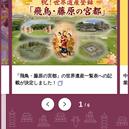
「飛鳥・藤原の宮都」の世界遺産一覧表への記
中
載が決定しました！
業
1
6