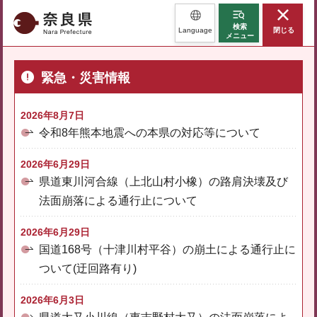
奈良県
検索
Language
閉じる
メニュー
緊急・災害情報
2026年8月7日
令和8年熊本地震への本県の対応等について
2026年6月29日
県道東川河合線（上北山村小橡）の路肩決壊及び
法面崩落による通行止について
2026年6月29日
国道168号（十津川村平谷）の崩土による通行止に
ついて(迂回路有り)
2026年6月3日