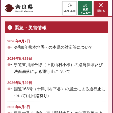
奈良県
検索
Language
閉じる
メニュー
緊急・災害情報
2026年8月7日
令和8年熊本地震への本県の対応等について
2026年6月29日
県道東川河合線（上北山村小橡）の路肩決壊及び
法面崩落による通行止について
2026年6月29日
国道168号（十津川村平谷）の崩土による通行止に
ついて(迂回路有り)
2026年6月3日