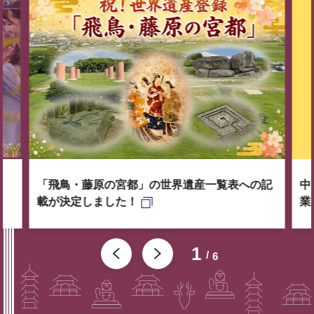
「飛鳥・藤原の宮都」の世界遺産一覧表への記
中
載が決定しました！
業
1
6