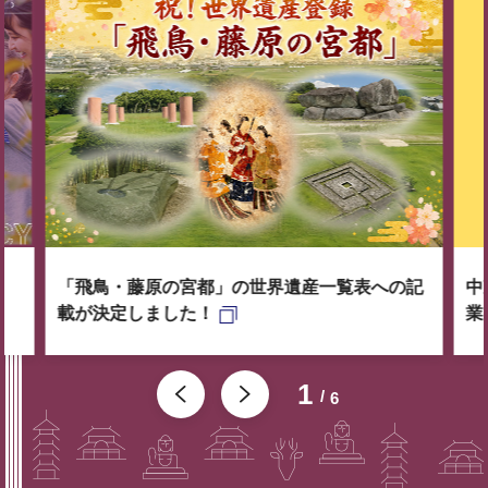
「飛鳥・藤原の宮都」の世界遺産一覧表への記
中
載が決定しました！
業
1
6