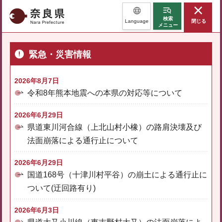
奈良県
検索
Language
閉じる
メニュー
緊急・災害情報
2026年8月7日
令和8年熊本地震への本県の対応等について
2026年6月29日
県道東川河合線（上北山村小橡）の路肩決壊及び
法面崩落による通行止について
2026年6月29日
国道168号（十津川村平谷）の崩土による通行止に
ついて(迂回路有り)
2026年6月3日