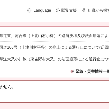
Language
閲覧支援
組織から探
県道東川河合線（上北山村小橡）の路肩決壊及び法面崩落によ
国道168号（十津川村平谷）の崩土による通行止について(迂回
県道大又小川線（東吉野村大又）の法面崩落による通行止につ
緊急・災害情報一
ません。