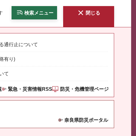
す
検索
メニュー
閉じる
る通行止について
路有り)
いて
覧
緊急・災害情報RSS
防災・危機管理ページ
奈良県防災ポータル