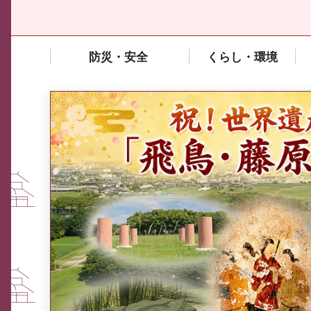
防災・安全
くらし・環境
中東情勢や原油価格上昇の影響
を受ける中小企業向け相談窓口
について
ふるさと納税なら、奈良