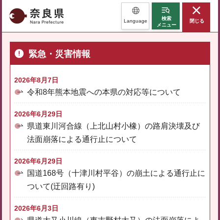
奈良県
検索
Language
閉じる
メニュー
緊急・災害情報
2026年8月7日
令和8年熊本地震への本県の対応等について
2026年6月29日
県道東川河合線（上北山村小橡）の路肩決壊及び
法面崩落による通行止について
2026年6月29日
国道168号（十津川村平谷）の崩土による通行止に
ついて(迂回路有り)
2026年6月3日