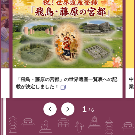
「飛鳥・藤原の宮都」の世界遺産一覧表への記
中
載が決定しました！
業
1
6