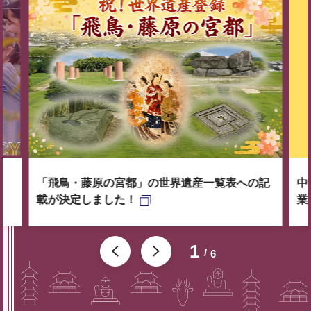
「飛鳥・藤原の宮都」の世界遺産一覧表への記
中
載が決定しました！
業
1
6