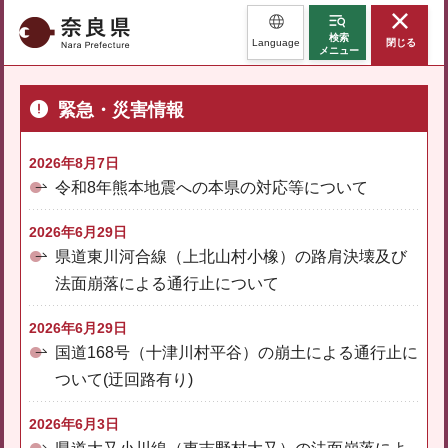
奈良県
検索
Language
閉じる
メニュー
緊急・災害情報
2026年8月7日
令和8年熊本地震への本県の対応等について
2026年6月29日
県道東川河合線（上北山村小橡）の路肩決壊及び
法面崩落による通行止について
2026年6月29日
国道168号（十津川村平谷）の崩土による通行止に
ついて(迂回路有り)
2026年6月3日