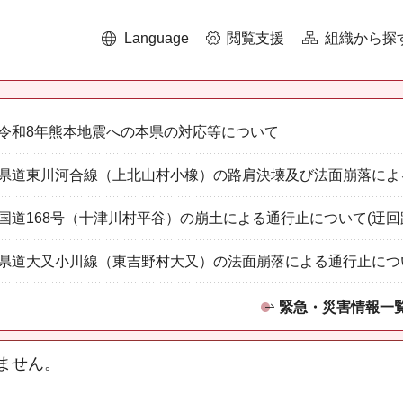
Language
閲覧支援
組織から探
令和8年熊本地震への本県の対応等について
県道東川河合線（上北山村小橡）の路肩決壊及び法面崩落によ
国道168号（十津川村平谷）の崩土による通行止について(迂回
県道大又小川線（東吉野村大又）の法面崩落による通行止につ
緊急・災害情報一
ません。