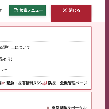
す
検索
メニュー
閉じる
る通行止について
路有り)
いて
覧
緊急・災害情報RSS
防災・危機管理ページ
奈良県防災ポータル