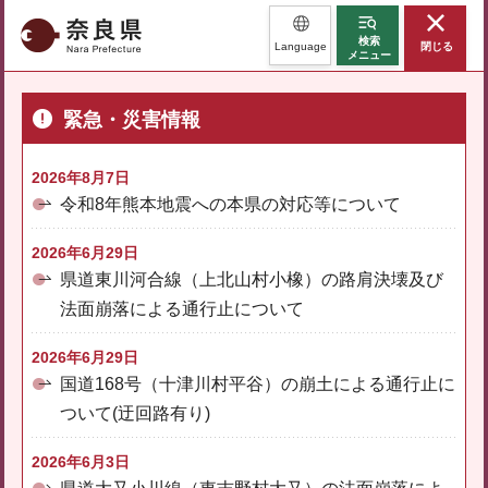
奈良県
検索
Language
閉じる
メニュー
緊急・災害情報
2026年8月7日
令和8年熊本地震への本県の対応等について
2026年6月29日
県道東川河合線（上北山村小橡）の路肩決壊及び
法面崩落による通行止について
2026年6月29日
国道168号（十津川村平谷）の崩土による通行止に
ついて(迂回路有り)
2026年6月3日