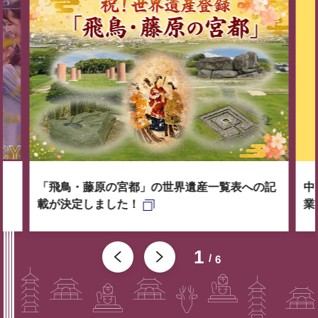
「飛鳥・藤原の宮都」の世界遺産一覧表への記
中
載が決定しました！
業
1
6