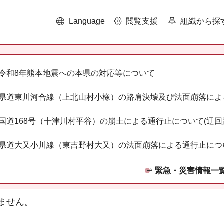
Language
閲覧支援
組織から探
令和8年熊本地震への本県の対応等について
県道東川河合線（上北山村小橡）の路肩決壊及び法面崩落によ
国道168号（十津川村平谷）の崩土による通行止について(迂回
県道大又小川線（東吉野村大又）の法面崩落による通行止につ
緊急・災害情報一
ません。