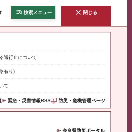
す
検索
メニュー
閉じる
る通行止について
路有り)
いて
覧
緊急・災害情報RSS
防災・危機管理ページ
奈良県防災ポータル