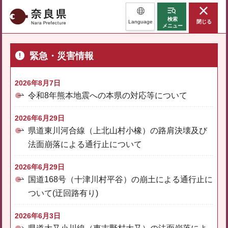
奈良県
検索
Language
閉じる
メニュー
緊急・災害情報
2026年8月7日
令和8年熊本地震への本県の対応等について
2026年6月29日
県道東川河合線（上北山村小橡）の路肩決壊及び
法面崩落による通行止について
2026年6月29日
国道168号（十津川村平谷）の崩土による通行止に
ついて(迂回路有り)
2026年6月3日