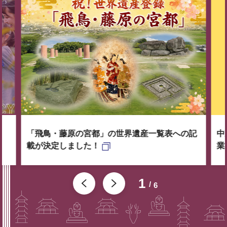
「飛鳥・藤原の宮都」の世界遺産一覧表への記
中
載が決定しました！
業
1
6