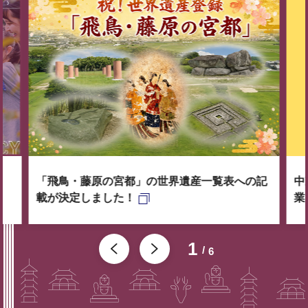
「飛鳥・藤原の宮都」の世界遺産一覧表への記
中
載が決定しました！
業
1
6