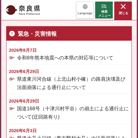
奈良県
検索
Language
閉じる
メニュー
緊急・災害情報
2026年8月7日
令和8年熊本地震への本県の対応等について
2026年6月29日
県道東川河合線（上北山村小橡）の路肩決壊及び
法面崩落による通行止について
2026年6月29日
国道168号（十津川村平谷）の崩土による通行止に
ついて(迂回路有り)
2026年6月3日