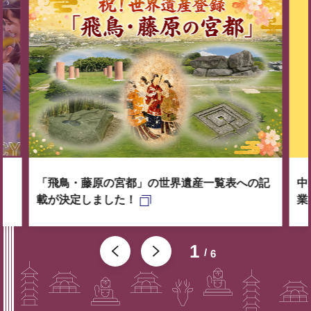
「飛鳥・藤原の宮都」の世界遺産一覧表への記
中
載が決定しました！
業
1
6