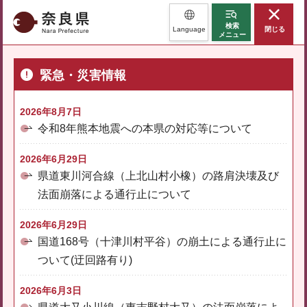
奈良県
検索
Language
閉じる
メニュー
緊急・災害情報
2026年8月7日
令和8年熊本地震への本県の対応等について
2026年6月29日
県道東川河合線（上北山村小橡）の路肩決壊及び
法面崩落による通行止について
2026年6月29日
国道168号（十津川村平谷）の崩土による通行止に
ついて(迂回路有り)
2026年6月3日