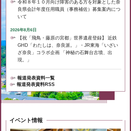
令和８年１０月向け障害のある方を対象とした奈
良県会計年度任用職員（事務補佐）募集案内につ
いて
2026年8月6日
【祝「飛鳥・藤原の宮都」世界遺産登録】 近鉄
GHD「わたしは、奈良派。」・JR東海「いざい
ざ奈良」コラボ企画 「神秘の石舞台古墳、出
現。」
報道発表資料一覧
報道発表資料RSS
イベント情報