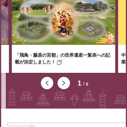
「飛鳥・藤原の宮都」の世界遺産一覧表への記
中
載が決定しました！
業
1
6