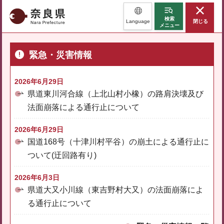
奈良県
検索
Language
閉じる
メニュー
緊急・災害情報
2026年6月29日
県道東川河合線（上北山村小橡）の路肩決壊及び
法面崩落による通行止について
2026年6月29日
国道168号（十津川村平谷）の崩土による通行止に
ついて(迂回路有り)
2026年6月3日
県道大又小川線（東吉野村大又）の法面崩落によ
る通行止について