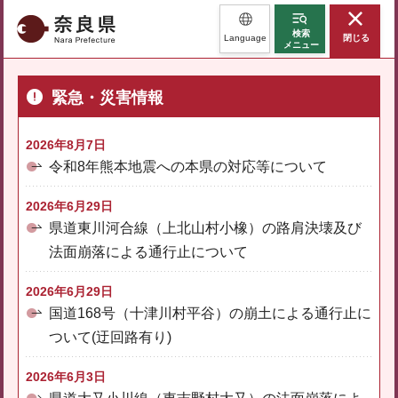
奈良県
検索
Language
閉じる
メニュー
緊急・災害情報
2026年8月7日
令和8年熊本地震への本県の対応等について
2026年6月29日
県道東川河合線（上北山村小橡）の路肩決壊及び
法面崩落による通行止について
2026年6月29日
国道168号（十津川村平谷）の崩土による通行止に
ついて(迂回路有り)
2026年6月3日