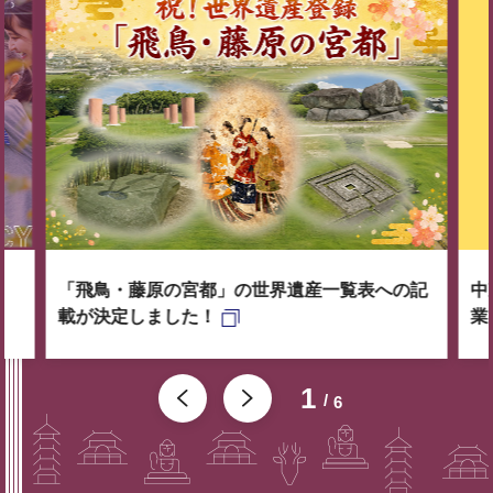
「飛鳥・藤原の宮都」の世界遺産一覧表への記
中
載が決定しました！
業
1
6